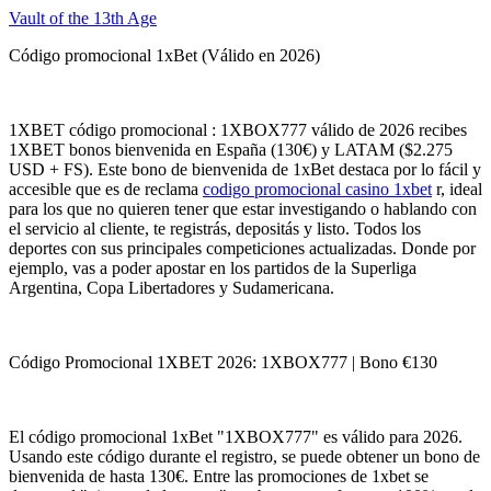
Vault of the 13th Age
Código promocional 1xBet (Válido en 2026)
1XBET código promocional : 1XBOX777 válido de 2026 recibes
1XBET bonos bienvenida en España (130€) y LATAM ($2.275
USD + FS). Este bono de bienvenida de 1xBet destaca por lo fácil y
accesible que es de reclama
codigo promocional casino 1xbet
r, ideal
para los que no quieren tener que estar investigando o hablando con
el servicio al cliente, te registrás, depositás y listo. Todos los
deportes con sus principales competiciones actualizadas. Donde por
ejemplo, vas a poder apostar en los partidos de la Superliga
Argentina, Copa Libertadores y Sudamericana.
Código Promocional 1XBET 2026: 1XBOX777 | Bono €130
El código promocional 1xBet "1XBOX777" es válido para 2026.
Usando este código durante el registro, se puede obtener un bono de
bienvenida de hasta 130€. Entre las promociones de 1xbet se