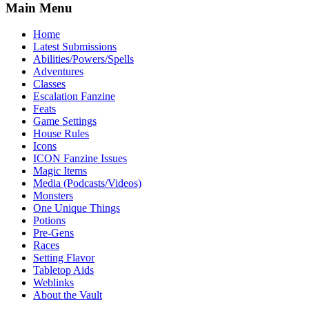
Main Menu
Home
Latest Submissions
Abilities/Powers/Spells
Adventures
Classes
Escalation Fanzine
Feats
Game Settings
House Rules
Icons
ICON Fanzine Issues
Magic Items
Media (Podcasts/Videos)
Monsters
One Unique Things
Potions
Pre-Gens
Races
Setting Flavor
Tabletop Aids
Weblinks
About the Vault