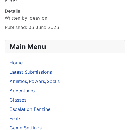
Details
Written by:
deavion
Published: 06 June 2026
Main Menu
Home
Latest Submissions
Abilities/Powers/Spells
Adventures
Classes
Escalation Fanzine
Feats
Game Settings