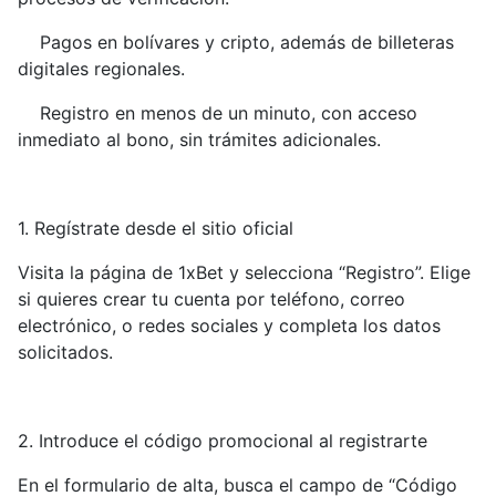
Pagos en bolívares y cripto, además de billeteras
digitales regionales.
Registro en menos de un minuto, con acceso
inmediato al bono, sin trámites adicionales.
1. Regístrate desde el sitio oficial
Visita la página de 1xBet y selecciona “Registro”. Elige
si quieres crear tu cuenta por teléfono, correo
electrónico, o redes sociales y completa los datos
solicitados.
2. Introduce el código promocional al registrarte
En el formulario de alta, busca el campo de “Código