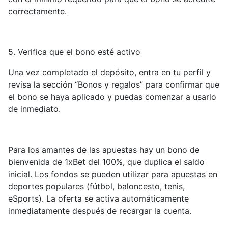
correctamente.
5. Verifica que el bono esté activo
Una vez completado el depósito, entra en tu perfil y
revisa la sección “Bonos y regalos” para confirmar que
el bono se haya aplicado y puedas comenzar a usarlo
de inmediato.
Para los amantes de las apuestas hay un bono de
bienvenida de 1xBet del 100%, que duplica el saldo
inicial. Los fondos se pueden utilizar para apuestas en
deportes populares (fútbol, baloncesto, tenis,
eSports). La oferta se activa automáticamente
inmediatamente después de recargar la cuenta.