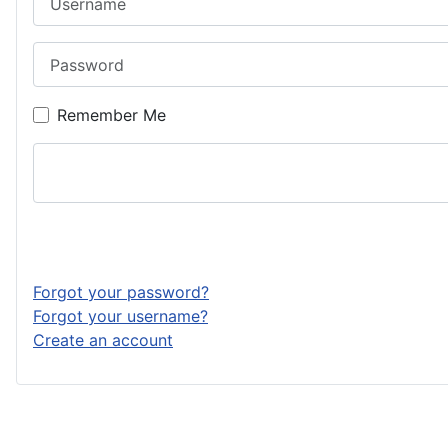
Password
Remember Me
Forgot your password?
Forgot your username?
Create an account