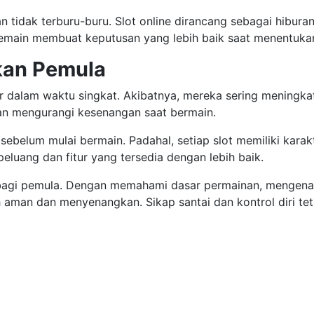
an tidak terburu-buru. Slot online dirancang sebagai hibur
emain membuat keputusan yang lebih baik saat menentukan
kan Pemula
 dalam waktu singkat. Akibatnya, mereka sering meningkat
dan mengurangi kesenangan saat bermain.
sebelum mulai bermain. Padahal, setiap slot memiliki kara
uang dan fitur yang tersedia dengan lebih baik.
gi pemula. Dengan memahami dasar permainan, mengenal fit
aman dan menyenangkan. Sikap santai dan kontrol diri tet