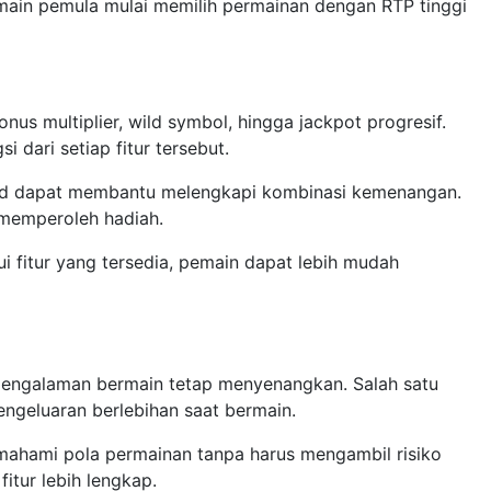
main pemula mulai memilih permainan dengan RTP tinggi
us multiplier, wild symbol, hingga jackpot progresif.
dari setiap fitur tersebut.
ild dapat membantu melengkapi kombinasi kemenangan.
 memperoleh hadiah.
 fitur yang tersedia, pemain dapat lebih mudah
ar pengalaman bermain tetap menyenangkan. Salah satu
engeluaran berlebihan saat bermain.
mahami pola permainan tanpa harus mengambil risiko
itur lebih lengkap.