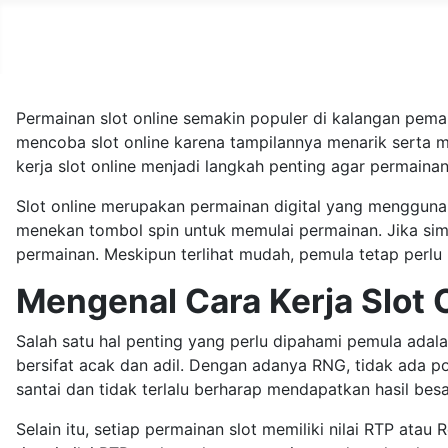
Vault of the 13th Age
Permainan slot online semakin populer di kalangan pem
mencoba slot online karena tampilannya menarik serta 
kerja slot online menjadi langkah penting agar permain
Slot online merupakan permainan digital yang menggun
menekan tombol spin untuk memulai permainan. Jika s
permainan. Meskipun terlihat mudah, pemula tetap perlu
Mengenal Cara Kerja Slot 
Salah satu hal penting yang perlu dipahami pemula adal
bersifat acak dan adil. Dengan adanya RNG, tidak ada p
santai dan tidak terlalu berharap mendapatkan hasil bes
Selain itu, setiap permainan slot memiliki nilai RTP a