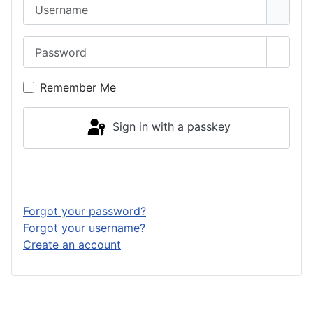
Username
Password
Show 
Remember Me
Sign in with a passkey
Log in
Forgot your password?
Forgot your username?
Create an account