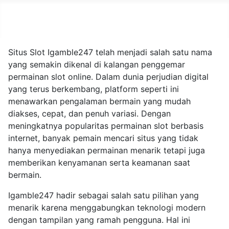
Vault of the 13th Age
Situs Slot Igamble247 telah menjadi salah satu nama
yang semakin dikenal di kalangan penggemar
permainan slot online. Dalam dunia perjudian digital
yang terus berkembang, platform seperti ini
menawarkan pengalaman bermain yang mudah
diakses, cepat, dan penuh variasi. Dengan
meningkatnya popularitas permainan slot berbasis
internet, banyak pemain mencari situs yang tidak
hanya menyediakan permainan menarik tetapi juga
memberikan kenyamanan serta keamanan saat
bermain.
Igamble247 hadir sebagai salah satu pilihan yang
menarik karena menggabungkan teknologi modern
dengan tampilan yang ramah pengguna. Hal ini