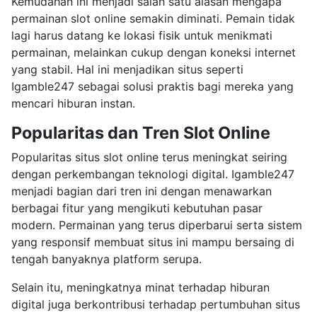
Kemudahan ini menjadi salah satu alasan mengapa
permainan slot online semakin diminati. Pemain tidak
lagi harus datang ke lokasi fisik untuk menikmati
permainan, melainkan cukup dengan koneksi internet
yang stabil. Hal ini menjadikan situs seperti
Igamble247 sebagai solusi praktis bagi mereka yang
mencari hiburan instan.
Popularitas dan Tren Slot Online
Popularitas situs slot online terus meningkat seiring
dengan perkembangan teknologi digital. Igamble247
menjadi bagian dari tren ini dengan menawarkan
berbagai fitur yang mengikuti kebutuhan pasar
modern. Permainan yang terus diperbarui serta sistem
yang responsif membuat situs ini mampu bersaing di
tengah banyaknya platform serupa.
Selain itu, meningkatnya minat terhadap hiburan
digital juga berkontribusi terhadap pertumbuhan situs