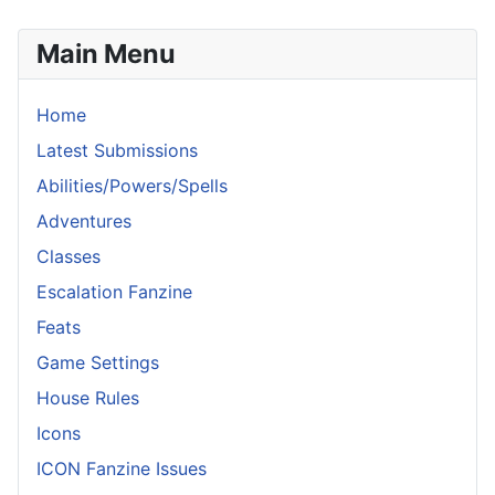
Main Menu
Home
Latest Submissions
Abilities/Powers/Spells
Adventures
Classes
Escalation Fanzine
Feats
Game Settings
House Rules
Icons
ICON Fanzine Issues