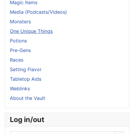
Magic Items
Media (Podcasts/Videos)
Monsters
One Unique Things
Potions
Pre-Gens
Races
Setting Flavor
Tabletop Aids
Weblinks
About the Vault
Log in/out