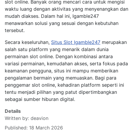
slot online. Banyak orang mencari cara untuk mengisi
waktu luang dengan aktivitas yang menyenangkan dan
mudah diakses. Dalam hal ini, Igamble247
menawarkan solusi yang sesuai dengan kebutuhan
tersebut.
Secara keseluruhan,
Situs Slot Igamble247
merupakan
salah satu platform yang menarik dalam dunia
permainan slot online. Dengan kombinasi antara
variasi permainan, kemudahan akses, serta fokus pada
keamanan pengguna, situs ini mampu memberikan
pengalaman bermain yang memuaskan. Bagi para
penggemar slot online, kehadiran platform seperti ini
tentu menjadi pilihan yang patut dipertimbangkan
sebagai sumber hiburan digital.
Details
Written by:
deavion
Published: 18 March 2026